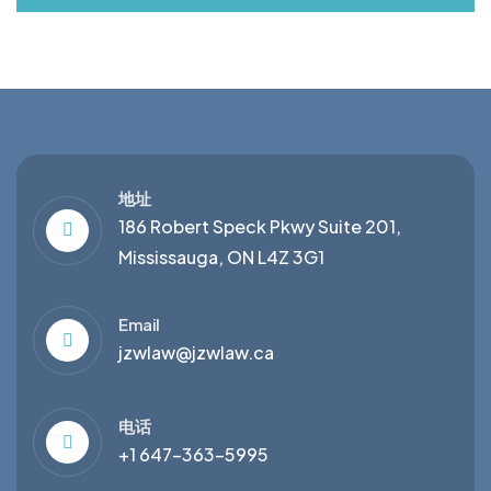
地址
186 Robert Speck Pkwy Suite 201,
Mississauga, ON L4Z 3G1
Email
jzwlaw@jzwlaw.ca
电话
+1 647-363-5995