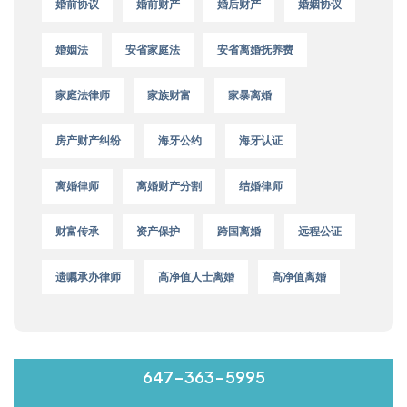
婚前协议
婚前财产
婚后财产
婚姻协议
婚姻法
安省家庭法
安省离婚抚养费
家庭法律师
家族财富
家暴离婚
房产财产纠纷
海牙公约
海牙认证
离婚律师
离婚财产分割
结婚律师
财富传承
资产保护
跨国离婚
远程公证
遗嘱承办律师
高净值人士离婚
高净值离婚
MON-FRI 9:00-17:00
647-363-5995