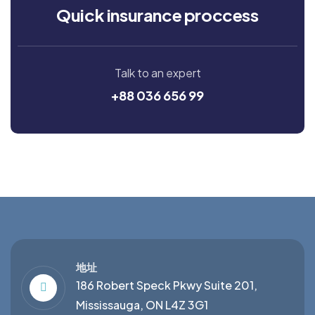
Quick insurance proccess
Talk to an expert
+88 036 656 99
地址
186 Robert Speck Pkwy Suite 201,
Mississauga, ON L4Z 3G1