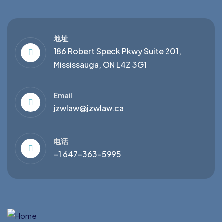
地址
186 Robert Speck Pkwy Suite 201,
Mississauga, ON L4Z 3G1
Email
jzwlaw@jzwlaw.ca
电话
+1 647-363-5995