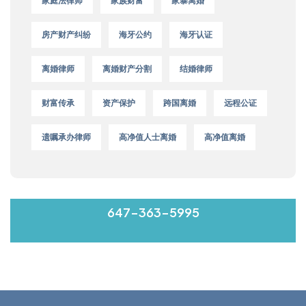
家庭法律师
家族财富
家暴离婚
房产财产纠纷
海牙公约
海牙认证
离婚律师
离婚财产分割
结婚律师
财富传承
资产保护
跨国离婚
远程公证
遗嘱承办律师
高净值人士离婚
高净值离婚
MON-FRI 9:00-17:00
647-363-5995