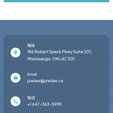
地址
186 Robert Speck Pkwy Suite 201,
Mississauga, ON L4Z 3G1
Email
jzwlaw@jzwlaw.ca
电话
+1 647-363-5995