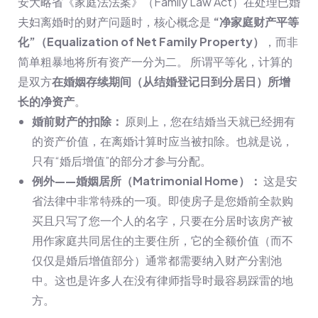
安大略省《家庭法法案》（Family Law Act）在处理已婚
夫妇离婚时的财产问题时，核心概念是
“净家庭财产平等
化”（Equalization of Net Family Property）
，而非
简单粗暴地将所有资产一分为二。 所谓平等化，计算的
是双方
在婚姻存续期间（从结婚登记日到分居日）所增
长的净资产
。
婚前财产的扣除：
原则上，您在结婚当天就已经拥有
的资产价值，在离婚计算时应当被扣除。也就是说，
只有“婚后增值”的部分才参与分配。
例外——婚姻居所（Matrimonial Home）：
这是安
省法律中非常特殊的一项。即使房子是您婚前全款购
买且只写了您一个人的名字，只要在分居时该房产被
用作家庭共同居住的主要住所，它的全额价值（而不
仅仅是婚后增值部分）通常都需要纳入财产分割池
中。这也是许多人在没有律师指导时最容易踩雷的地
方。