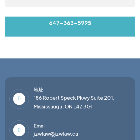
MON-FRI 9:00-17:00
647-363-5995
地址
186 Robert Speck Pkwy Suite 201,
Mississauga, ON L4Z 3G1
Email
jzwlaw@jzwlaw.ca