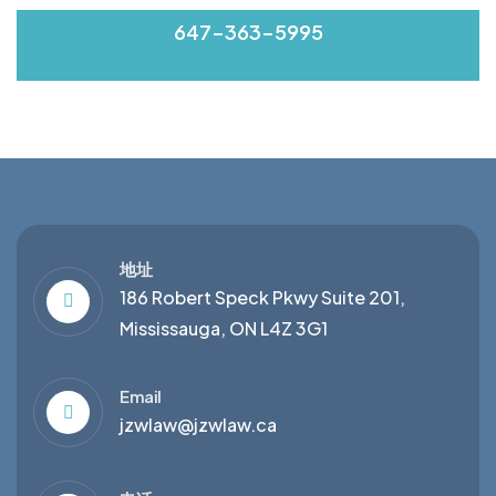
647-363-5995
地址
186 Robert Speck Pkwy Suite 201,
Mississauga, ON L4Z 3G1
Email
jzwlaw@jzwlaw.ca