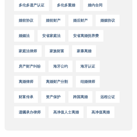
多伦多遗产认证
多伦多重婚
婚内合同
婚前协议
婚前财产
婚后财产
婚姻协议
婚姻法
安省家庭法
安省离婚抚养费
家庭法律师
家族财富
家暴离婚
房产财产纠纷
海牙公约
海牙认证
离婚律师
离婚财产分割
结婚律师
财富传承
资产保护
跨国离婚
远程公证
遗嘱承办律师
高净值人士离婚
高净值离婚
MON-FRI 9:00-17:00