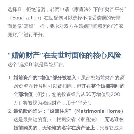
选择 B：拒绝遗嘱，转而申请《家庭法》下的“财产平分”
（Equalization）在世配偶可以选择不接受遗嘱的安排，
而是像“离婚”一样，要求对双方在婚姻期间积累的“净家
庭财产”进行平分。
“婚前财产”在去世时面临的核心风险
这个“选择B”就是风险所在。
婚前资产的“增值”部分被卷入：
虽然您婚前财产的
原
始价值
在计算时可以被扣除，但其在
整个婚姻期间的
全部增值
（例如，您的投资组合从50万增值到200
万）将被视为婚姻财产，用于“平分”。
最危险的陷阱：“婚姻住房”（Matrimonial Home）
这是最关键的盲点！根据安省《家庭法》，
无论谁在
婚前购买的，无论谁的名字在房产证上
，只要它成为