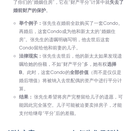
了你们的“婚姻住房”，它在“财产平分”计算中就
失去了
婚前财产的保护
。
举个例子：
张先生在婚前全款购买了一套Condo。
再婚后，这套Condo成为他和新太太的“婚姻住
房”。张先生的遗嘱明确写明，他去世后这套
Condo留给他和前妻的儿子。
法律现实：
张先生去世后，他的新太太如果发现遗
嘱给她的份额，不如“财产平分”多，她有权
选择
B
。此时，这套Condo的
全部价值
（而不是仅仅是
婚后增值）将被纳入去世配偶的资产中进行平分计
算。
结果：
张先生希望将房产完整留给儿子的遗愿，可
能因此完全落空。儿子可能被迫要卖掉房子，才能
支付给继母“平分”后的差额。