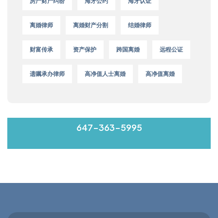
房产财产纠纷
海牙公约
海牙认证
离婚律师
离婚财产分割
结婚律师
财富传承
资产保护
跨国离婚
远程公证
遗嘱承办律师
高净值人士离婚
高净值离婚
MON-FRI 9:00-17:00
647-363-5995