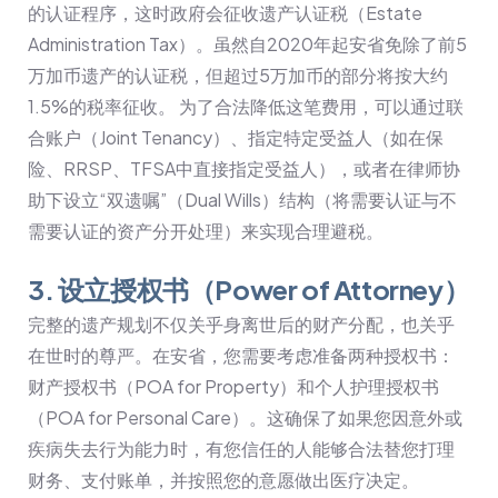
的认证程序，这时政府会征收遗产认证税（Estate
Administration Tax）。虽然自2020年起安省免除了前5
万加币遗产的认证税，但超过5万加币的部分将按大约
1.5%的税率征收。 为了合法降低这笔费用，可以通过联
合账户（Joint Tenancy）、指定特定受益人（如在保
险、RRSP、TFSA中直接指定受益人），或者在律师协
助下设立“双遗嘱”（Dual Wills）结构（将需要认证与不
需要认证的资产分开处理）来实现合理避税。
3. 设立授权书（Power of Attorney）
完整的遗产规划不仅关乎身离世后的财产分配，也关乎
在世时的尊严。在安省，您需要考虑准备两种授权书：
财产授权书（POA for Property）和个人护理授权书
（POA for Personal Care）。这确保了如果您因意外或
疾病失去行为能力时，有您信任的人能够合法替您打理
财务、支付账单，并按照您的意愿做出医疗决定。