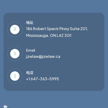
地址
186 Robert Speck Pkwy Suite 201,
Mississauga, ON L4Z 3G1
Email
jzwlaw@jzwlaw.ca
电话
+1 647-363-5995