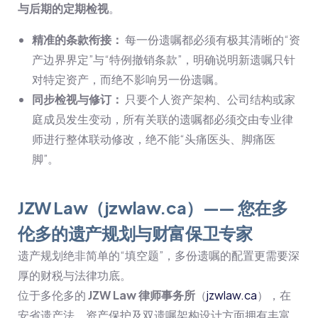
与后期的定期检视
。
精准的条款衔接：
每一份遗嘱都必须有极其清晰的“资
产边界界定”与“特例撤销条款”，明确说明新遗嘱只针
对特定资产，而绝不影响另一份遗嘱。
同步检视与修订：
只要个人资产架构、公司结构或家
庭成员发生变动，所有关联的遗嘱都必须交由专业律
师进行整体联动修改，绝不能“头痛医头、脚痛医
脚”。
JZW Law（jzwlaw.ca）—— 您在多
伦多的遗产规划与财富保卫专家
遗产规划绝非简单的“填空题”，多份遗嘱的配置更需要深
厚的财税与法律功底。
位于多伦多的
JZW Law 律师事务所
（
jzwlaw.ca
），在
安省遗产法、资产保护及双遗嘱架构设计方面拥有丰富