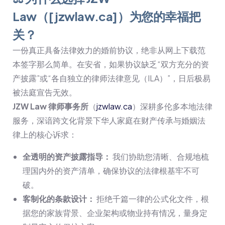
Law（[jzwlaw.ca]）为您的幸福把
关？
一份真正具备法律效力的婚前协议，绝非从网上下载范
本签字那么简单。在安省，如果协议缺乏“双方充分的资
产披露”或“各自独立的律师法律意见（ILA）”，日后极易
被法庭宣告无效。
JZW Law 律师事务所
（
jzwlaw.ca
）深耕多伦多本地法律
服务，深谙跨文化背景下华人家庭在财产传承与婚姻法
律上的核心诉求：
全透明的资产披露指导：
我们协助您清晰、合规地梳
理国内外的资产清单，确保协议的法律根基牢不可
破。
客制化的条款设计：
拒绝千篇一律的公式化文件，根
据您的家族背景、企业架构或物业持有情况，量身定