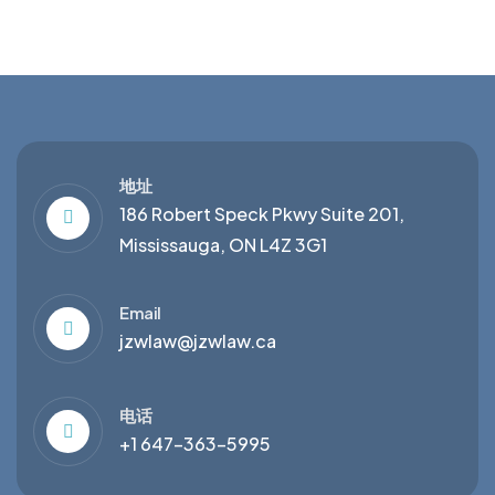
地址
186 Robert Speck Pkwy Suite 201,
Mississauga, ON L4Z 3G1
Email
jzwlaw@jzwlaw.ca
电话
+1 647-363-5995