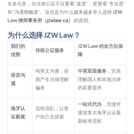
在多伦多，办法律公证不仅要看“速度”，更要看“专业度”
和“沟通顺畅度”。这也是为什么越来越多华人选择
JZW
Law 律师事务所（
jzwlaw.ca
）
的原因。
为什么选择 JZW Law？
我们的
JZW Law 的全方位保
传统公证服务
优势
障
纯英文沟通，容
中英双语服务
，完美
语言沟
易产生法律理解
理解国人和本地法律
通
偏差
的双重需求
一站式代办
，无缝对
海牙认
流程混乱，让客
接加拿大海牙认证最
证新规
户自己去摸索
新标准流程