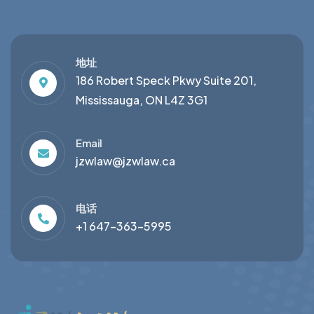
地址
186 Robert Speck Pkwy Suite 201,
Mississauga, ON L4Z 3G1
Email
jzwlaw@jzwlaw.ca
电话
+1 647-363-5995