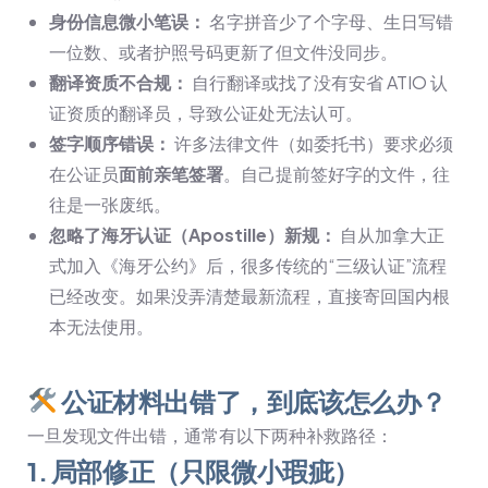
身份信息微小笔误：
名字拼音少了个字母、生日写错
一位数、或者护照号码更新了但文件没同步。
翻译资质不合规：
自行翻译或找了没有安省 ATIO 认
证资质的翻译员，导致公证处无法认可。
签字顺序错误：
许多法律文件（如委托书）要求必须
在公证员
面前亲笔签署
。自己提前签好字的文件，往
往是一张废纸。
忽略了海牙认证（Apostille）新规：
自从加拿大正
式加入《海牙公约》后，很多传统的“三级认证”流程
已经改变。如果没弄清楚最新流程，直接寄回国内根
本无法使用。
公证材料出错了，到底该怎么办？
一旦发现文件出错，通常有以下两种补救路径：
1. 局部修正（只限微小瑕疵）